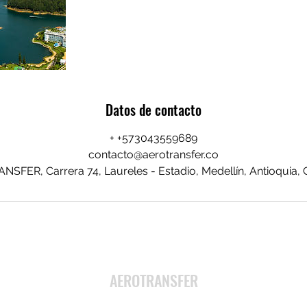
Datos de contacto
+ +573043559689
contacto@aerotransfer.co
SFER, Carrera 74, Laureles - Estadio, Medellín, Antioquia,
AEROTRANSFER