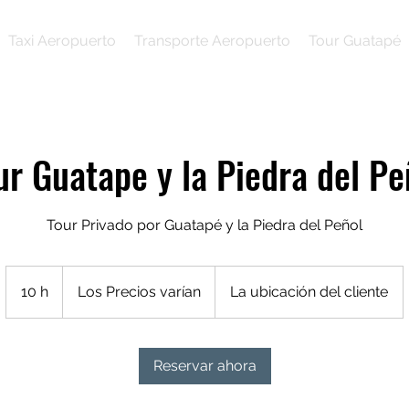
Taxi Aeropuerto
Transporte Aeropuerto
Tour Guatapé
ur Guatape y la Piedra del Pe
Tour Privado por Guatapé y la Piedra del Peñol
Los
Precios
10 h
1
Los Precios varían
La ubicación del cliente
varían
0
h
Reservar ahora