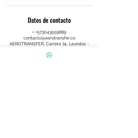
Datos de contacto
+ +573043559689
contacto@aerotransfer.co
AEROTRANSFER, Carrera 74, Laureles -
Estadio, Medellín, Antioquia, Colombia
AEROTRANSFER
©2018 by Aerotransfer